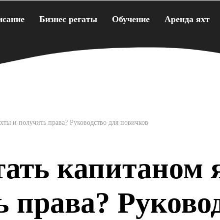
исание
Бизнес регаты
Обучение
Аренда яхт
яхты и получить права? Руководство для новичков
тать капитаном 
 права? Руково