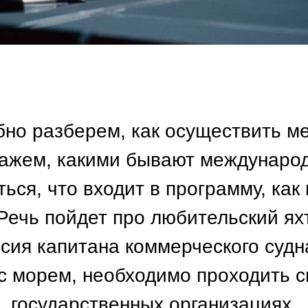
бно разберем, как осуществить ме
кажем, какими бывают международ
ться, что входит в программу, как
Речь пойдет про любительский ях
сия капитана коммерческого судна
 с морем, необходимо проходить 
государственных организациях.