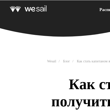
Расп
Wesail
/
Блог
/
Как стать капитаном 
Как с
получить