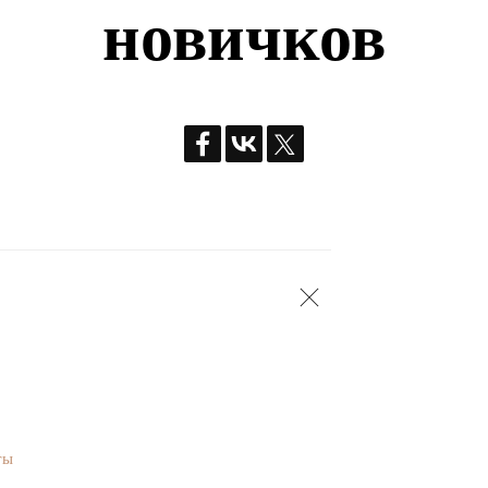
новичков
ты