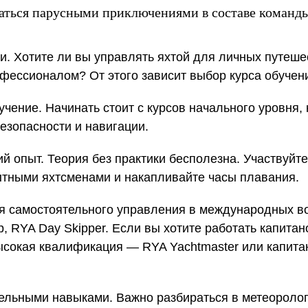
даться парусными приключениями в составе команды
и. Хотите ли вы управлять яхтой для личных путеше
фессионалом? От этого зависит выбор курса обучени
чение. Начинать стоит с курсов начального уровня,
езопасности и навигации.
й опыт. Теория без практики бесполезна. Участвуйте
ытными яхтсменами и накапливайте часы плавания.
я самостоятельного управления в международных в
р, RYA Day Skipper. Если вы хотите работать капита
ысокая квалификация — RYA Yachtmaster или капита
льными навыками. Важно разбираться в метеоролог