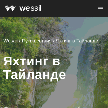
Wesail
/
Путешестви
я
/
Яхтинг в Тайланде
Яхтинг в
Тайланде
Оставьте заявку и узнайте
ближайшую дату путешествия
Оставить заявку