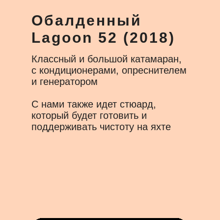
Обалденный
Lagoon 52 (2018)
Я согласен на обработку
персональных
данных
Классный и большой катамаран,
Подписаться
с кондиционерами, опреснителем
и генератором
С нами также идет стюард,
который будет готовить и
поддерживать чистоту на яхте